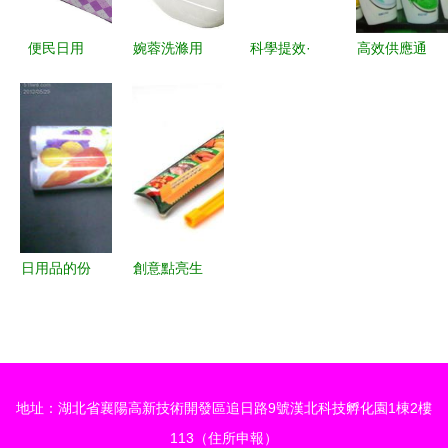
應鏈
便民日用
婉蓉洗滌用
科學提效·
高效供應通
品，匠心惠
品 品牌介
經濟實惠
道 海飛絲
萬家——展
紹與加盟指
安利日用品
洗發水以勞
望義烏市滿
南
的奧秘與賦
保用品批發
軒福日用品
能
模式服務日
廠的專業制
用需求
造之路
日用品的份
創意點亮生
量
活 優質日
用品供應與
批發信息一
覽
地址：湖北省襄陽高新技術開發區追日路9號漢北科技孵化園1棟2樓
113（住所申報）