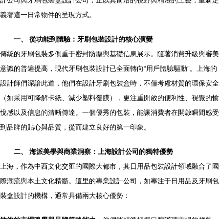
計公司與牙刷包裝盒設計公司，正以其前沿的視野與精湛的工藝，重新定
義著這一日常物件的呈現方式。
一、 從功能到體驗：牙刷包裝設計的核心演變
傳統的牙刷包裝多側重于密封防塵與基礎信息展示。隨著消費升級與審美
意識的普遍提高，現代牙刷包裝設計已全面轉向“用戶體驗驅動”。上海的
設計師們深諳此道，他們在設計牙刷包裝盒時，不僅考慮材質的環保安全
（如采用可降解卡紙、減少塑料覆膜），更注重開啟的便利性、視覺的愉
悅感以及信息的清晰傳達。一個優秀的包裝，能讓消費者在開啟瞬間感受
到品牌的貼心與品質，從而建立良好的第一印象。
二、 海派美學與商業洞察：上海設計公司的獨特優勢
上海，作為中西文化交匯的國際大都市，其日用品包裝設計領域融合了國
際潮流與本土文化精髓。這里的專業設計公司，如專注于日用品及牙刷包
裝盒設計的機構，通常具備兩大核心優勢：