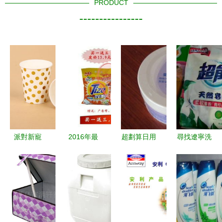
PRODUCT
----------------
派對新寵
2016年最
超劃算日用
尋找遼寧洗
快來選購皓
新火爆日用
品大搜羅
護用品批發
宇2017波
品套餐 獨
曬一曬你的
低價商機
點鍍金一次
家新品上
睿智購物清
洗衣液廠家
性紙杯
市，全面提
單
直銷與超能
升生活品質
皂粉對接供