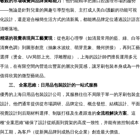
敏銳的市場嗅覺與品牌策略能力
：他們能精準把握口腔護理市場的趨勢
——無論是針對兒童的興趣引導型包裝、主打成人美白/護齦的功能可視
化設計，還是迎合極簡生活方式的清新風，都能將品牌定位通過設計語言
清晰落地。
精湛的視覺表現與工藝實現
：從色彩心理學（如清晨常用的藍、綠、白等
清爽色調）到圖形創意（抽象水波紋、萌芽意象、幾何拼接），再到工藝
選擇（燙金、UV局部上光、浮雕壓紋），上海的設計師們擅長運用多元
手法，在有限空間內營造出豐富的層次與質感，讓牙刷包裝本身成為一件
值得欣賞的微型藝術品。
三、 全案思維：日用品包裝設計的一站式服務
優秀的上海日用品包裝設計公司，其服務往往不局限于單一的牙刷包裝盒
設計。他們通常提供從市場調研、品牌定位、概念發想、結構設計、平面
視覺設計到后期材料選擇、制版打樣及生產跟進的
全流程解決方案
。這
種“全案思維”確保了設計從紙面到貨架的高度一致性，并能有效控制成本
與工期，為客戶（從新興品牌到成熟日化企業）創造最大價值。