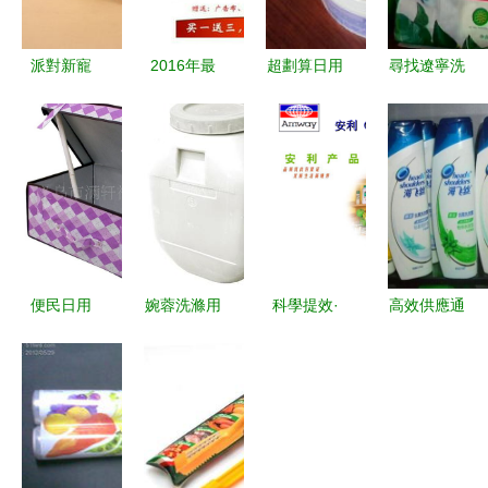
派對新寵
2016年最
超劃算日用
尋找遼寧洗
快來選購皓
新火爆日用
品大搜羅
護用品批發
宇2017波
品套餐 獨
曬一曬你的
低價商機
點鍍金一次
家新品上
睿智購物清
洗衣液廠家
性紙杯
市，全面提
單
直銷與超能
升生活品質
皂粉對接供
應鏈
便民日用
婉蓉洗滌用
科學提效·
高效供應通
品，匠心惠
品 品牌介
經濟實惠
道 海飛絲
萬家——展
紹與加盟指
安利日用品
洗發水以勞
望義烏市滿
南
的奧秘與賦
保用品批發
軒福日用品
能
模式服務日
廠的專業制
用需求