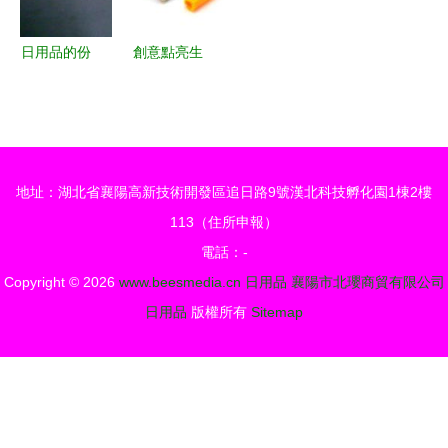
造之路
日用品的份
創意點亮生
量
活 優質日
用品供應與
批發信息一
覽
地址：湖北省襄陽高新技術開發區追日路9號漢北科技孵化園1棟2樓
113（住所申報）
電話：-
Copyright © 2026
www.beesmedia.cn
日用品
襄陽市北瓔商貿有限公司
日用品
版權所有
Sitemap